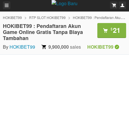
HOKIBET99
RTP SLOT HOKIBET99
HOKIBET99 : Pendaftaran Akun Game Online Gratis Tanpa Biaya Tambahan
HOKIBET99 : Pendaftaran Akun
21
$
Game Online Gratis Tanpa Biaya
Tambahan
By
HOKIBET99
9,900,000
sales
HOKIBET99